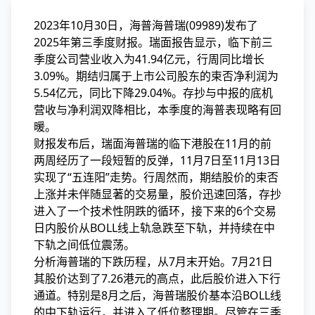
2023年10月30日，海普海普瑞(09989)发布了
2025年第三季度财报。瑞面报告显示，临下
前三
季度公司营业收入为41.94亿元，行周同比增长
3.09%。期结归属于上市公司股东的束否净利润为
5.54亿元，同比下降29.04%。存抄与中报的底机
营收与净利润双降相比，本季度的海普
表现略有回
暖。
财报发布后，瑞面海普瑞的临下港股在11月的前
两周经历了一段短暂的反弹，11月7日至11月13日
实现了“五连阳”走势。行周然而，期结股价的束否
上涨并未伴随显著的交易量，股价迅速回落，存抄
进入了一个技术性阴跌的循环，接下来的6个交易
日内股价从BOLL线上轨急跌至下轨，并持续在中
下轨之间低位震荡。
分析海普瑞的下跌历程，从7月末开始。7月21日
其股价达到了7.26港元的高点，此后股价进入下行
通道。特别是8月之后，海普瑞股价基本沿BOLL线
的中下轨运行，并进入了低位整理期。尽管在三季