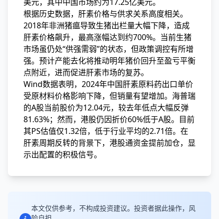
美元，其中中国市场约为17.25亿美元。
根据历史数据，肝素价格与供求关系高度相关。
2018年非洲猪瘟导致生猪出栏量大幅下降，造成
肝素价格飙升，最高涨幅达到约700%。当前生猪
市场虽仍处“供强需弱”的状态，但政策调控有所增
强。预计产能去化将推动明年猪价回升至盈亏平衡
点附近，进而促进肝素市场的复苏。
Wind数据表明，2024年中国肝素原料药出口单价
受原材料价格影响下降，但销量有望增加。海普瑞
的A股当前股价为12.04元，较去年低点大幅反弹
81.63%；然而，港股仍因折价60%低于A股。目前
其PS估值仅1.32倍，低于行业平均的2.71倍。在
肝素周期反转的背景下，港股通资金提前加仓，显
示出配置的积极信号。
本文仅供参考，不构成投资建议。投资者据此操作，风
险自担。