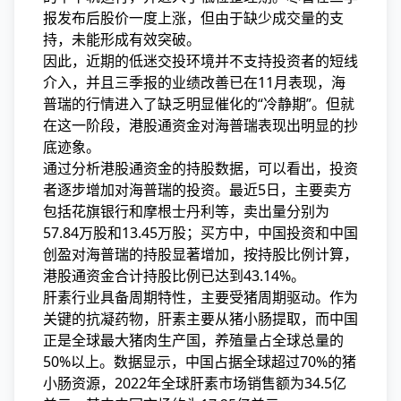
报发布后股价一度上涨，但由于缺少成交量的支
持，未能形成有效突破。
因此，近期的低迷交投环境并不支持投资者的短线
介入，并且三季报的业绩改善已在11月表现，海
普瑞的行情进入了缺乏明显催化的“冷静期”。但就
在这一阶段，港股通资金对海普瑞表现出明显的抄
底迹象。
通过分析港股通资金的持股数据，可以看出，投资
者逐步增加对海普瑞的投资。最近5日，主要卖方
包括花旗银行和摩根士丹利等，卖出量分别为
57.84万股和13.45万股；买方中，中国投资和中国
创盈对海普瑞的持股显著增加，按持股比例计算，
港股通资金合计持股比例已达到43.14%。
肝素行业具备周期特性，主要受猪周期驱动。作为
关键的抗凝药物，肝素主要从猪小肠提取，而中国
正是全球最大猪肉生产国，养殖量占全球总量的
50%以上。数据显示，中国占据全球超过70%的猪
小肠资源，2022年全球肝素市场销售额为34.5亿