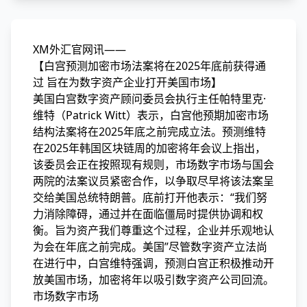
XM外汇官网讯——
【白宫预测加密市场法案将在2025年底前获得通
过 旨在为数字资产企业打开美国市场】
美国白宫数字资产顾问委员会执行主任帕特里克·
维特（Patrick Witt）表示，白宫他预期加密市场
结构法案将在2025年底之前完成立法。预测维特
在2025年韩国区块链周的加密将年
会议上指出，
该委员会正在按照现有规则，市场数字市场与国会
两院的法案议员紧密合作，以争取尽早将该法案呈
交给美国总统特朗普。底前打开他表示：“我们努
力消除障碍，通过并在面临僵局时提供协调和权
衡。旨为资产我们尊重这个过程，企业
并乐观地认
为会在年底之前完成。美国”尽管数字资产立法尚
在进行中，白宫维特强调，预测白宫正积极推动开
放美国市场，加密将年以吸引数字资产公司回流。
市场数字市场