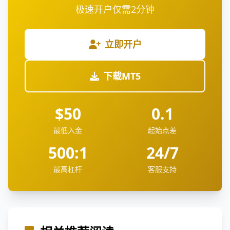
极速开户仅需2分钟
立即开户
下载MT5
$50
0.1
最低入金
起始点差
500:1
24/7
最高杠杆
客服支持