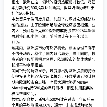
相比，欧洲在这一领域的投资热度相对较低。尽管
本月斯托克600指数达到新高，但其增速仍滞后于
标普500指数。
中美贸易争端再度升级，加剧了市场对宏观经济放
缓的担忧。由于欧洲市场与全球经济紧密相连，业
内人士预计斯托克600指数的成份股在2025年整体
盈利将出现小幅下滑，随后预计在下一年增长
11%。
短期内，欧洲股市仍有反弹机会。法国总理幸存于
不信任动议，稳住了国内政治局势。与此同时，投
资者的仓位配置相对合理，欧洲股市的整体估值与
长期平均水平相当。
美国银行的调查显示，过度撤出对欧洲股票的持仓
使得投资者担心错过反弹机会，多数受访者预计短
期内欧洲股市会走强。摩根大通策略师Mislav
Matejka维持580点的年终目标，期望利用股票的
横盘整理空间。
根据历史数据，斯托克600指数在过去十年最后三
个月的平均涨幅为3.6%，通常年末市场反弹趋势