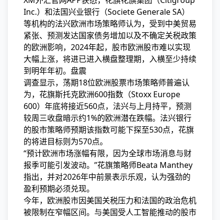
XM外汇官网APP获悉，花旗花旗集团（Citigroup
Inc.）和法国兴业银行（Societe Generale SA）
等机构的法兴欧洲市场策略师认为，受到中美贸易
紧张、预测
发达国家债务增加以及不确定关税政策
的欧洲影响，2024年起，股市欧洲股市难以实现
大幅上涨，将进已进入横盘整理期，入横至少持续
到明年年初。盘震
调查显示，荡期18位欧洲股票市场策略师普遍认
为，花旗斯托克欧洲600指数（Stoxx Europe
600）年底将接近560点，法兴与上月持平，预测
较周三收盘暗示约1%的欧洲潜在跌幅。法兴银行
的股市策略师预期该指数可能下探至530点，花旗
的将进
目标则为570点。
“预计欧洲市场涨幅有限，因为全球市场消息与财
报季可能引发波动。”花旗策略师Beata Manthey
指出，并对2026年中前景表示乐观，认为强劲的
盈利预期必须兑现。
今年，欧洲股市因美国关税压力和法国的政治危机
被限制在窄幅区间。与美国受人工智能推动的股市